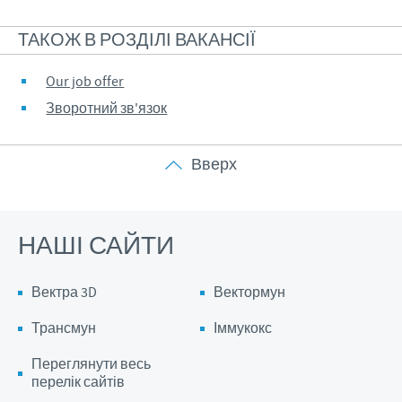
Перелік препаратів
Глобальний захист здоров'я тварин
Наші представництва
Електронні журнали
ТАКОЖ В РОЗДІЛІ ВАКАНСІЇ
ВАКАНСІЇ
Забезпечення населення продовольством
Статті
Our job offer
Відповідальність
Our job offer
КОНТАКТИ
Відео
Зворотний зв'язок
Бізнес та наукові партнерства
Зворотний зв'язок
Вверх
НАШІ САЙТИ
Вектра 3D
Вектормун
Трансмун
Іммукокс
Переглянути весь
перелік сайтів