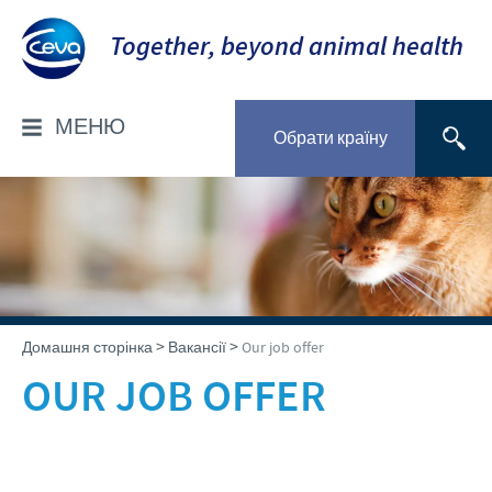
Together, beyond animal health
МЕНЮ
Обрати країну
ГОЛОВНА
Про нас
ПРОДУКЦІЯ
Наша історія
Птахівництво
НОВИНИ
>
>
Домашня сторінка
Вакансії
Our job offer
Наша місія
Свинарство
OUR JOB OFFER
Наші цінності
Новини компанії
ЗОБОВ'ЯЗАННЯ
Скотарство
Дослідження та розробки
Домашні тварини
Здорові та щасливі люди й тварини
ПУБЛІКАЦІЇ
Виробництво