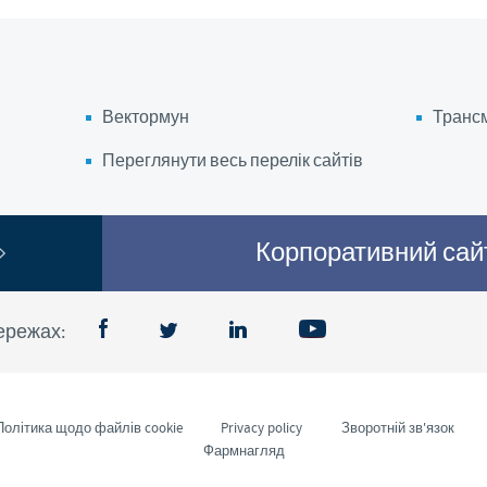
Регуляторні обмеження та медичні практики відрізняються
інформація, надана на сайті, на який ви переходите,
використання у вашій країні.
Вектормун
Транс
Переглянути весь перелік сайтів
Корпоративний са
ережах:
Політика щодо файлів cookie
Privacy policy
Зворотній зв'язок
Фармнагляд