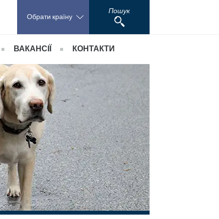
Пошук
Обрати країну
ВАКАНСІЇ
КОНТАКТИ
Poland
и
 журнали
Our job offer
Portugal
ин
Зворотний зв'язок
Romania
льством
Russia
South Africa
Spain