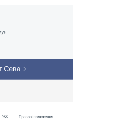
 в різних країнах. Отже,
 може не підходити для
мун
йт Сева
RSS
Правові положення