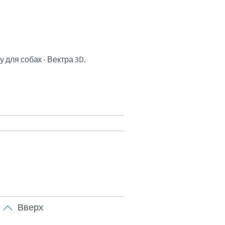
Sweden
Thailand
Tunisia
 для собак - Вектра 3D.
Turkey
Ukraine
United Kingdom
USA
Vietnam
Вверх
ту групи.