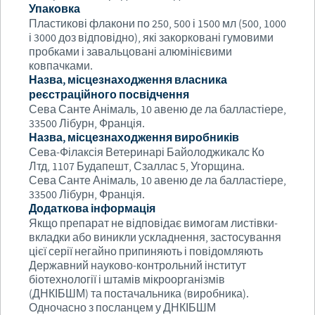
Упаковка
Пластикові флакони по 250, 500 і 1500 мл (500, 1000
і 3000 доз відповідно), які закорковані гумовими
пробками і завальцовані алюмінієвими
ковпачками.
Назва, місцезнаходження власника
реєстраційного посвідчення
Сева Санте Анімаль, 10 авеню де ла балластіере,
33500 Лібурн, Франція.
Назва, місцезнаходження виробників
Сева-Філаксія Ветеринарі Байолоджикалс Ко
Лтд, 1107 Будапешт, Сзаллас 5, Угорщина.
Сева Санте Анімаль, 10 авеню де ла балластіере,
33500 Лібурн, Франція.
Додаткова інформація
Якщо препарат не відповідає вимогам листівки-
вкладки або виникли ускладнення, застосування
цієї серії негайно припиняють і повідомляють
Державний науково-контрольний інститут
біотехнології і штамів мікроорганізмів
(ДНКІБШМ) та постачальника (виробника).
Одночасно з посланцем у ДНКІБШМ