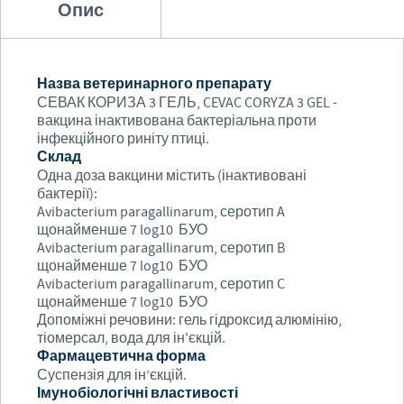
Опис
Назва ветеринарного препарату
СЕВАК КОРИЗА 3 ГЕЛЬ, CEVAC CORYZA 3 GEL -
вакцина інактивована бактеріальна проти
інфекційного риніту птиці.
Склад
Одна доза вакцини містить (інактивовані
бактерії):
Avibacterium paragallinarum, серотип A
щонайменше 7 log10 БУО
Avibacterium paragallinarum, серотип B
щонайменше 7 log10 БУО
Avibacterium paragallinarum, серотип C
щонайменше 7 log10 БУО
Допоміжні речовини: гель гідроксид алюмінію,
тіомерсал, вода для ін'єкцій.
Фармацевтична форма
Суспензія для ін’єкцій.
Імунобіологічні властивості