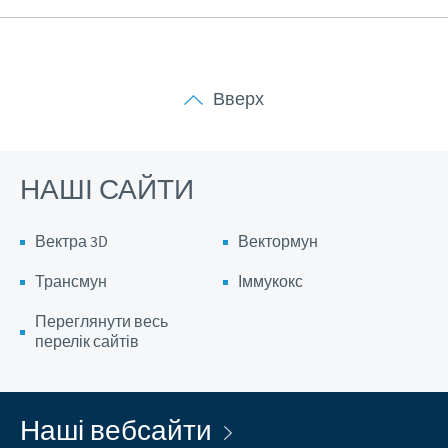
Вверх
НАШІ САЙТИ
Вектра 3D
Вектормун
Трансмун
Іммукокс
Переглянути весь
перелік сайтів
Наші вебсайти