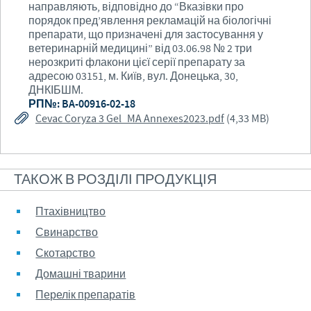
направляють, відповідно до “Вказівки про
порядок пред’явлення рекламацій на біологічні
препарати, що призначені для застосування у
ветеринарній медицині” від 03.06.98 № 2 три
нерозкриті флакони цієї серії препарату за
адресою 03151, м. Київ, вул. Донецька, 30,
ДНКІБШМ.
РП№: BA-00916-02-18
Cevac Coryza 3 Gel_MA Annexes2023.pdf
(4,33 MB)
ТАКОЖ В РОЗДІЛІ ПРОДУКЦІЯ
Птахівництво
Свинарство
Скотарство
Домашні тварини
Перелік препаратів