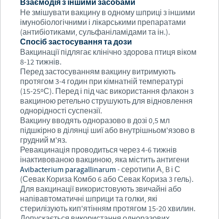
Взаємодія з іншими засобами
Не змішувати вакцину в одному шприці з іншими
імунобіологічними і лікарськими препаратами
(антибіотиками, сульфаніламідами та ін.).
Спосіб застосування та дози
Вакцинації підлягає клінічно здорова птиця віком
8-12 тижнів.
Перед застосуванням вакцину витримують
протягом 3-4 годин при кімнатній температурі
(15-25ºС). Перед і під час використання флакон з
вакциною ретельно струшують для відновлення
однорідності суспензії.
Вакцину вводять одноразово в дозі 0,5 мл
підшкірно в ділянці шиї або внутрішньом'язово в
грудний м'яз.
Ревакцинація проводиться через 4-6 тижнів
інактивованою вакциною, яка містить антигени
Avibacterium paragallinarum
- серотипи А, B і С
(Севак Кориза Комбо 6 або Севак Кориза 3 гель).
Для вакцинації використовують звичайні або
напівавтоматичні шприци та голки, які
стерилізують кип'ятінням протягом 15-20 хвилин.
Допускається використання одноразових