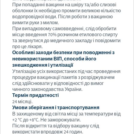
При попаданні вакцини на шкіру та/або слизові
оболонки їх необхідно промити великою кількістю
водопровідної води. Після роботи з вакциною
вимити руки з милом.
При випадковому самовведенні, слід обробити
місце введення 70% розчином етилового спирту
та звернутися до медичного закладу і повідомити
про це лікаря.
Особливі заходи безпеки при поводженні з
невикористаним ВІП, способи його
знешкодження і утилізації
Утилізацію усіх використаних під час проведення
процедури вакцинації пакетів з розріджувачем
слід здійснювати у відповідності до вимог
чинного законодавства України.
Термін придатності
24 місяці.
Умови зберігання і транспортування
В захищеному від світла місці за температури від
+2 °C до +8°C. Не заморожувати.
Після відкриття та відбору вакцину слід
використати впродовж 24 годин.