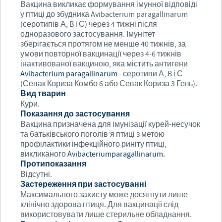
Вакцина викликає формування імунної відповіді
у птиці до збудника Avibacterium paragallinarum
(серотипів А, B і С) через 4 тижні після
одноразового застосування. Імунітет
зберігається протягом не менше 40 тижнів, за
умови повторної вакцинації через 4-6 тижнів
інактивованої вакциною, яка містить антигени
Avibacterium paragallinarum -
серотипи А, B і С
(Севак Кориза Комбо 6 або Севак Кориза 3 Гель).
Вид тварин
Кури.
Показання до застосування
Вакцина призначена для імунізації курей-несучок
та батьківського поголів’я птиці з метою
профілактики інфекційного риніту птиці,
викликаного
Avibacterium
paragallinarum
.
Протипоказання
Відсутні.
Застереження при застосуванні
Максимального захисту може досягнути лише
клінічно здорова птиця. Для вакцинації слід
використовувати лише стерильне обладнання.