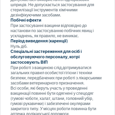
шприців. Не допускається застосування для
стерилізації інструментів хімічними
дезінфікуючими засобами.
Побічні ефекти
При застосуванні вакцини відповідно до
настанови по застосуванню побічних явищ і
ускладнень, як правило, не виникає.
Період виведення (каренції)
Нуль діб.
Спеціальні застереження для осіб і
обслуговуючого персоналу, котрі
застосовують ВІП
При роботі з вакциною слід дотримуватися
загальних правил особистої гігієни і техніки
безпеки, передбачених при роботі з лікарськими
засобами ветеринарного призначення.
Всі особи, які беруть участь у проведенні
вакцинації повинні бути одягнені у спецодяг
(гумові чоботи, халат, штани, головний убір,
гумові рукавички) і забезпечені окулярами
закритого типу. У місцях роботи повинна бути
аптечка долікарської допомоги.