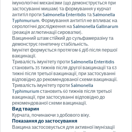
імунологічні механізми (що демонструється при
застосуванні мишам) та формування у курчат
антитіл проти
Salmonella Enteritidis
та
Salmonella
Typhimurium
. Формування антитіл не впливає на
серологічні дослідження на
Salmonella
Gallinarum
(реакція аглютинації сироватки).
Вакцинний штам стійкий до сульфамеразіну та
демонструє генетичну стабільність.
Імунітет формується протягом 6 діб після першої
вакцинації.
Тривалість імунітету проти
Salmonella Enteritidis
становить 35 тижнів після другої вакцинації та 63
тижні після третьої вакцинації, при застосуванні
відповідно до рекомендованої схеми вакцинації.
Тривалість імунітету проти
Salmonella
Typhimurium
становить 60 тижнів після третьої
вакцинації, при застосуванні відповідно до
рекомендованої схеми вакцинації.
Вид тварин
Курчата, починаючи з добового віку.
Показання до застосування
Вакцина застосовується для активної імунізації