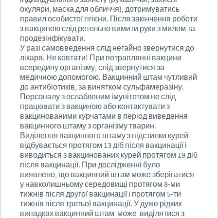
окуляри, маска для обличчя), дотримуватись
правил особистої гігієни. Після закінчення роботи
з вакциною слід ретельно вимити руки з милом та
продезінфікувати.
У разі самовведення слід негайно звернутися до
лікаря. Не ковтати! При потраплянні вакцини
всередину організму, слід звернутися за
медичною допомогою. Вакцинний штам чутливий
до антибіотиків, за винятком сульфамеразіну.
Персоналу з ослабленим імунітетом не слід
працювати з вакциною або контактувати з
вакцинованими курчатами в період виведення
вакцинного штаму з організму тварин.
Виділення вакцинного штаму з підстилки курей
відбувається протягом 13 діб після вакцинації і
виводиться з вакцинованих курей протягом 19 діб
після вакцинації. При дослідженні було
виявлено, що вакцинний штам може зберігатися
у навколишньому середовищі протягом 8-ми
тижнів після другої вакцинації і протягом 5-ти
тижнів після третьої вакцинації. У дуже рідких
випадках вакцинний штам може виділятися з