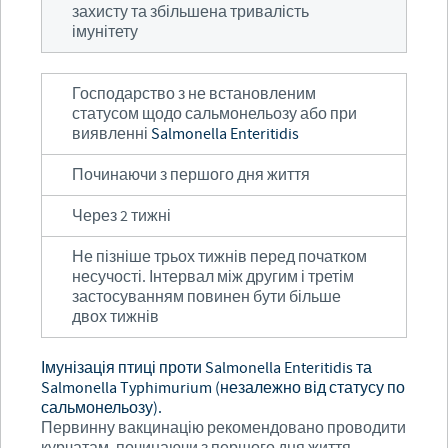
захисту та збільшена тривалість
імунітету
Господарство з не встановленим
статусом щодо сальмонельозу або при
виявленні
Salmonella Enteritidis
Починаючи з першого дня життя
Через 2 тижні
Не пізніше трьох тижнів перед початком
несучості. Інтервал між другим і третім
застосуванням повинен бути більше
двох тижнів
Імунізація птиці проти Salmonella Enteritidis та
Salmonella Typhimurium (незалежно від статусу по
сальмонельозу).
Первинну вакцинацію рекомендовано проводити
курчатам, починаючи з першого дня життя,