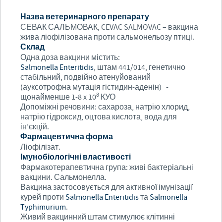
Назва ветеринарного препарату
СЕВАК САЛЬМОВАК, CEVAC SALMOVAC – вакцина
жива ліофілізована проти сальмонельозу птиці.
Склад
Одна доза вакцини містить:
Salmonella Enteritidis
, штам 441/014, генетично
стабільний, подвійно атенуйований
(ауксотрофна мутація гістидин-аденін) -
8
щонайменше 1-8 x 10
КУО
Допоміжні речовини: сахароза, натрію хлорид,
натрію гідроксид, оцтова кислота, вода для
ін’єкцій.
Фармацевтична форма
Ліофілізат.
Імунобіологічні властивості
Фармакотерапевтична група: живі бактеріальні
вакцини. Сальмонелла.
Вакцина застосовується для активної імунізації
курей проти
Salmonella Enteritidis
та
Salmonella
Typhimurium
.
Живий вакцинний штам стимулює клітинні