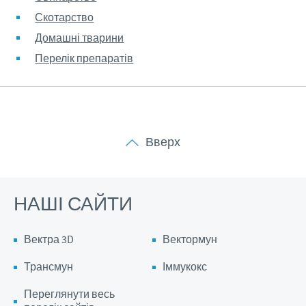
Скотарство
Домашні тварини
Перелік препаратів
Вверх
НАШІ САЙТИ
Вектра 3D
Вектормун
Трансмун
Іммукокс
Переглянути весь