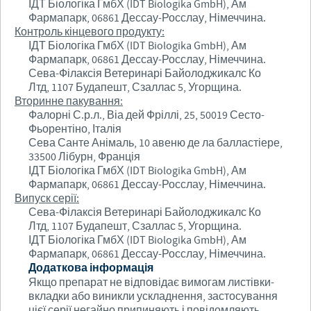
ІДТ Біологіка ГмбХ (IDT Biologika GmbH), Ам
Фармапарк, 06861 Дессау-Росслау, Німеччина.
Контроль кінцевого продукту:
ІДТ Біологіка ГмбХ (IDT Biologika GmbH), Ам
Фармапарк, 06861 Дессау-Росслау, Німеччина.
Сева-Філаксія Ветеринарі Байолоджикалс Ко
Лтд, 1107 Будапешт, Сзаллас 5, Угорщина.
Вторинне пакування:
Фалорні С.р.л., Віа дей Фріллі, 25, 50019 Сесто-
Фьорентіно, Італія
Сева Санте Анімаль, 10 авеню де ла балластіере,
33500 Лібурн, Франція
ІДТ Біологіка ГмбХ (IDT Biologika GmbH), Ам
Фармапарк, 06861 Дессау-Росслау, Німеччина.
Випуск серії:
Сева-Філаксія Ветеринарі Байолоджикалс Ко
Лтд, 1107 Будапешт, Сзаллас 5, Угорщина.
ІДТ Біологіка ГмбХ (IDT Biologika GmbH), Ам
Фармапарк, 06861 Дессау-Росслау, Німеччина.
Додаткова інформація
Якщо препарат не відповідає вимогам листівки-
вкладки або виникли ускладнення, застосування
цієї серії негайно припиняють і повідомляють