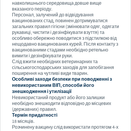
навколишнього середовища довше вище
вказаного періоду.
Персонал, залучений до відвідування
вакцинованих стад, повинен дотримуватися
загальних правил гігієни (змінювати одяг, одягати
рукавиці, чистити і дезінфікувати взуття) та
особливо обережно поводитися з підстилкою від
нещодавно вакцинованих курей. Після контакту з
вакцинованими стадами необхідно ретельно
вимити і дезінфікувати руки.
Слід вжити необхідних ветеринарних та
сільськогосподарських заходів для запобігання
поширення на чутливі види тварин.
Особливі заходи безпеки при поводженні з
невикористаним ВІП, способи його
знешкодження і утилізації
Невикористаний продукт або його залишки
необхідно знешкодити відповідно до місцевих
(державних) правил.
Термін придатності
18 місяців.
Розчинену вакцину слід використати протягом 4-х