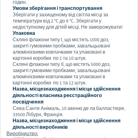
годин.
Умови зберігання і транспортування
Зберігати у захищеному від світла місці за
температури від 2 °C до 8 °C. Зберігати у
недоступному для дітей місці. Не заморожувати!
Упаковка
Скляні флакони типу I, що містять 1000 доз,
закриті гумовими пробками, завальцьовані
алюмінієвими ковпачками та упаковані в
картонні коробки по 1 та 10 штук.
Скляні флакони типу IІ, що містять 5000 доз,
закриті гумовими пробками, завальцьовані
алюмінієвими ковпачками та упаковані в
картонні коробки по 1 та 12 штук.
Назва, місцезнаходження і місце здійснення
діяльності власника реєстраційного
посвідчення
Сева Санте Анімаль, 10 авеню де ла балластіере,
33500 Лібурн, Франція.
Назва, місцезнаходження і місце здійснення
діяльності виробників
Виробництво: