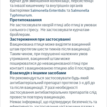
курчат для зменшення колонізації, персистенції
та інвазії кишечнику та внутрішніх органів
бактеріями
Salmonella Enteritidis
та
Salmonella
Typhimurium
.
Протипоказання
Не застосовувати хворій птиці або птиці в умовах
сильного стресу. Не застосовувати курчатам-
бройлерам.
Застереження при застосуванні
Вакцинована птиця може виділяти вакцинний
штам протягом шести тижнів після вакцинації.
Таким чином, при порушенні належних умов
утримання, вакцинний штам може
поширюватися до невакцинованої птиці при
контакті з вакцинованою птицею або її послідом.
Взаємодія з іншими засобами
Не рекомендується застосовувати будь-який
антибактеріальний препарат протягом 3-х діб до
та після вакцинації. У разі необхідності
застосування антибактеріальних препаратів слід
провести повторну вакцинацію.
Немає інформації, що підтверджує безпечність та
ефективність застосування цієї вакцини разом з