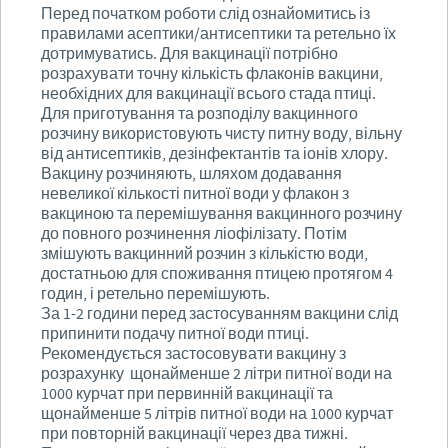
Перед початком роботи слід ознайомитись із
правилами асептики/антисептики та ретельно їх
дотримуватись. Для вакцинації потрібно
розрахувати точну кількість флаконів вакцини,
необхідних для вакцинації всього стада птиці.
Для приготування та розподілу вакцинного
розчину використовують чисту питну воду, вільну
від антисептиків, дезінфектантів та іонів хлору.
Вакцину розчиняють, шляхом додавання
невеликої кількості питної води у флакон з
вакциною та перемішування вакцинного розчину
до повного розчинення ліофілізату. Потім
змішують вакцинний розчин з кількістю води,
достатньою для споживання птицею протягом 4
годин, і ретельно перемішують.
За 1-2 години перед застосуванням вакцини слід
припинити подачу питної води птиці.
Рекомендується застосовувати вакцину з
розрахунку щонайменше 2 літри питної води на
1000 курчат при первинній вакцинації та
щонайменше 5 літрів питної води на 1000 курчат
при повторній вакцинації через два тижні.