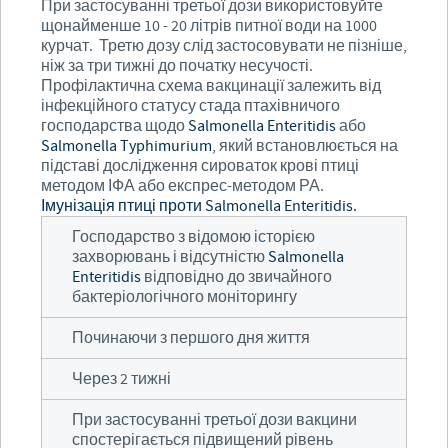
При застосуванні третьої дози використовуйте
щонайменше 10 - 20 літрів питної води на 1000
курчат. Третю дозу слід застосовувати не пізніше,
ніж за три тижні до початку несучості.
Профілактична схема вакцинації залежить від
інфекційного статусу стада птахівничого
господарства щодо
Salmonella
E
nteritidis
або
Salmonella
T
yphimurium
, який встановлюється на
підставі дослідження сироваток крові птиці
методом ІФА або експрес-методом РА.
Імунізація птиці проти Salmonella Enteritidis.
Господарство з відомою історією
захворювань і відсутністю
Salmonella
Enteritidis
відповідно до звичайного
бактеріологічного моніторингу
Починаючи з першого дня життя
Через 2 тижні
При застосуванні третьої дози вакцини
спостерігається підвищений рівень