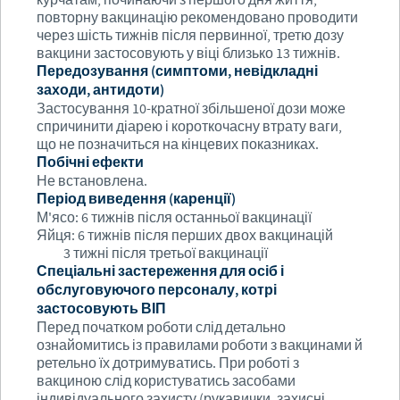
повторну вакцинацію рекомендовано проводити
через шість тижнів після первинної, третю дозу
вакцини застосовують у віці близько 13 тижнів.
Передозування (симптоми, невідкладні
заходи, антидоти)
Застосування 10-кратної збільшеної дози може
спричинити діарею і короткочасну втрату ваги,
що не позначиться на кінцевих показниках.
Побічні ефекти
Не встановлена.
Період виведення (каренції)
М'ясо: 6 тижнів після останньої вакцинації
Яйця: 6 тижнів після перших двох вакцинацій
3 тижні після третьої вакцинації
Спеціальні застереження для осіб і
обслуговуючого персоналу, котрі
застосовують ВІП
Перед початком роботи слід детально
ознайомитись із правилами роботи з вакцинами й
ретельно їх дотримуватись. При роботі з
вакциною слід користуватись засобами
індивідуального захисту (рукавички, захисні