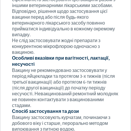
іншими ветеринарними лікарськими засобами.
Відповідно, рішення щодо застосування цієї
вакцини перед або після будь-якого
ветеринарного лікарського засобу повинно
прийматися індивідуально в кожному окремому
випадку.
Не слід застосовувати жодні препарати з
конкурентною мікрофлорою одночасно з
вакциною.
Особливі вказівки при вагітності, лактації,
несучості
Вакцину не рекомендовано застосовувати у
період яйцекладки та протягом 3-х тижнів (після
третьої вакцинації) або протягом 6-ти тижнів
(після другої вакцинації) до початку періоду
несучості. Невакцинований ремонтний молодняк
не повинен контактувати з вакцинованими
стадами.
Спосіб застосування та дози
Вакцину застосовують курчатам, починаючи з
добового віку і старше, перорально методом
випоювання з питною водою.