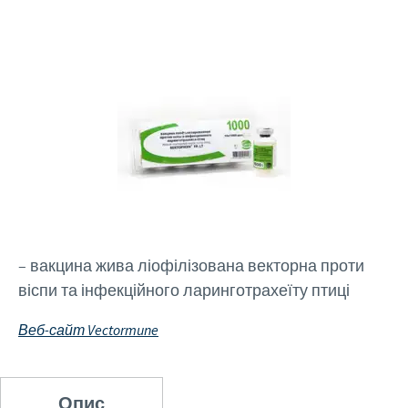
Перелік препаратів
Глобальний захист здоров'я тварин
Наші представництва
Електронні журнали
ВАКАНСІЇ
Забезпечення населення продовольством
Статті
Відповідальність
Our job offer
КОНТАКТИ
Відео
Бізнес та наукові партнерства
Зворотний зв'язок
– вакцина жива ліофілізована векторна проти
віспи та інфекційного ларинготрахеїту птиці
Веб-сайт Vectormune
Опис