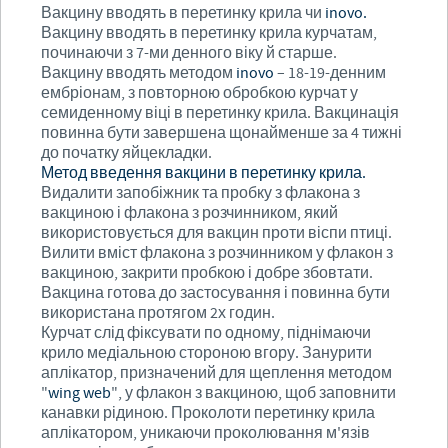
Вакцину вводять в перетинку крила чи
in
ovo
.
Вакцину вводять в перетинку крила курчатам,
починаючи з 7-ми денного віку й старше.
Вакцину вводять методом
in
ovo
– 18-19-денним
ембріонам, з повторною обробкою курчат у
семиденному віці в перетинку крила. Вакцинація
повинна бути завершена щонайменше за 4 тижні
до початку яйцекладки.
Метод введення вакцини в перетинку крила.
Видалити запобіжник та пробку з флакона з
вакциною і флакона з розчинником, який
використовується для вакцин проти віспи птиці.
Вилити вміст флакона з розчинником у флакон з
вакциною, закрити пробкою і добре збовтати.
Вакцина готова до застосування і повинна бути
використана протягом 2х годин.
Курчат слід фіксувати по одному, піднімаючи
крило медіальною стороною вгору. Занурити
аплікатор, призначений для щеплення методом
"
wing
web
", у флакон з вакциною, щоб заповнити
канавки рідиною. Проколоти перетинку крила
аплікатором, уникаючи проколювання м'язів