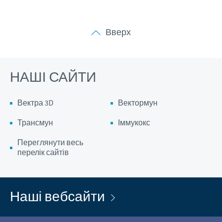
Вверх
НАШІ САЙТИ
Вектра 3D
Вектормун
Трансмун
Іммукокс
Переглянути весь
перелік сайтів
Наші вебсайти