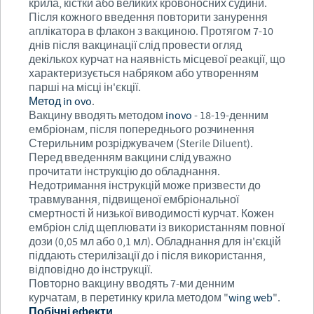
крила, кістки або великих кровоносних судини.
Після кожного введення повторити занурення
аплікатора в флакон з вакциною. Протягом 7-10
днів після вакцинації слід провести огляд
декількох курчат на наявність місцевої реакції, що
характеризується набряком або утворенням
парші на місці ін'єкції.
Метод
in
ovo
.
Вакцину вводять методом
in
ovo
- 18-19-денним
ембріонам, після попереднього розчинення
Стерильним розріджувачем (Sterile Diluent).
Перед введенням вакцини слід уважно
прочитати інструкцію до обладнання.
Недотримання інструкцій може призвести до
травмування, підвищеної ембріональної
смертності й низької виводимості курчат. Кожен
ембріон слід щеплювати із використанням повної
дози (0,05 мл або 0,1 мл). Обладнання для ін'єкцій
піддають стерилізації до і після використання,
відповідно до інструкції.
Повторно вакцину вводять 7-ми денним
курчатам, в перетинку крила методом "
wing
web
".
Побічні ефекти