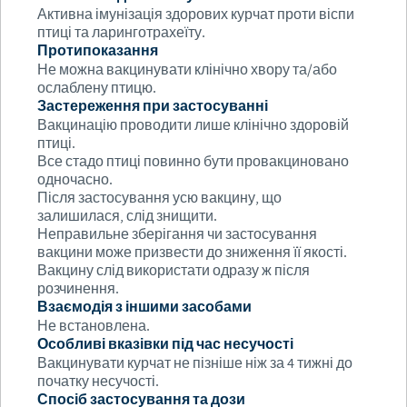
Активна імунізація здорових курчат проти віспи
птиці та ларинготрахеїту.
Протипоказання
Не можна вакцинувати клінічно хвору та/або
ослаблену птицю.
Застереження при застосуванні
Вакцинацію проводити лише клінічно здоровій
птиці.
Все стадо птиці повинно бути провакциновано
одночасно.
Після застосування усю вакцину, що
залишилася, слід знищити.
Неправильне зберігання чи застосування
вакцини може призвести до зниження її якості.
Вакцину слід використати одразу ж після
розчинення.
Взаємодія з іншими засобами
Не встановлена.
Особливі вказівки під час несучості
Вакцинувати курчат не пізніше ніж за 4 тижні до
початку несучості.
Спосіб застосування та дози