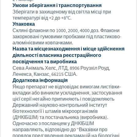
Умови зберігання і транспортування
Зберігати в захищеному від світла місці при
температурі від +2 до +8°C.
Упаковка
Скляні флакони по 1000, 2000, 4000 доз. Флакони
закорковані гумовими пробками під пластиково-
алюмінієвими ковпачками.
Назва та місцезнаходження і місце здійснення
діяльності власника реєстраційного
посвідчення та виробника
Сева Анімаль Хелс, ЛТД, 8906 Роузхіл Роуд,
Ленекса, Канзас, 66215 США.
Додаткова інформація
Якщо препарат не відповідає вимогам листівки-
вкладки або виникли ускладнення, застосування
цієї серії негайно припиняють і повідомляють
Державний науково-контрольний інститут
біотехнології і штамів мікроорганізмів
(ДНКІБШМ) та постачальника (виробника).
Одночасно з посланцем у ДНКІБШМ
направляють, відповідно до “Вказівки про
порядок пред’явлення рекламацій на біологічні