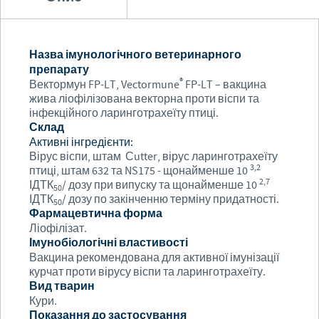
Назва імунологічного ветеринарного
препарату
®
Вектормун FP-LT, Vectormune
FP-LT – вакцина
жива ліофілізована векторна проти віспи та
інфекційного ларинготрахеїту птиці.
Склад
Активні інгредієнти:
Вірус віспи, штам Сutter, вірус ларинготрахеїту
3,2
птиці, штам 632 та NS175 - щонайменше 10
2,7
ІДТК
/ дозу при випуску та щонайменше 10
50
ІДТК
/ дозу по закінченню терміну придатності.
50
Фармацевтична форма
Ліофілізат.
Імунобіологічні властивості
Вакцина рекомендована для активної імунізації
курчат проти вірусу віспи та ларинготрахеїту.
Вид тварин
Кури.
Показання до застосування