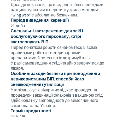
Досліди показали, що введення збільшеної дози
вакцини курчатам в перетинку крила методом
"
wing
web
" є абсолютно безпечним.
Період виведення (каренції)
21 доба.
Спеціальні застереження для осіб і
обслуговуючого персоналу, котрі
застосовують ВІП
Перед початком роботи ознайомтесь зі всіма
правилами роботи з ветеринарними
препаратами й ретельно їх дотримуйтесь.
У разі самовведення слід негайно звернутися до
лікаря.
Особливі заходи безпеки при поводженні з
невикористаним ВІП, способи його
знешкодження і утилізації
Утилізацію усіх відкритих під час проведення
процедури вакцинації флаконів з вакциною слід
здійснювати у відповідності до вимог чинного
законодавства України.
Термін придатності
24 місяці.